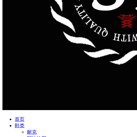
首页
鞋类
耐克