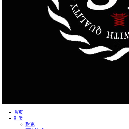
首页
鞋类
耐克