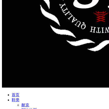
首页
鞋类
耐克