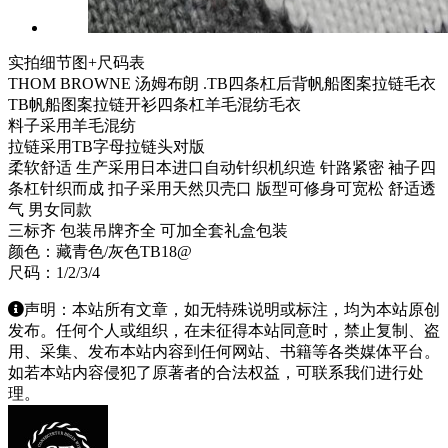
实拍细节图+尺码表
THOM BROWNE 汤姆布朗 .TB四条杠后背帆船图案拉链毛衣
TB帆船图案拉链开衫四条杠羊毛混纺毛衣
料子采用羊毛混纺
拉链采用TB字母拉链头对版
柔软舒适 生产采用日本进口自动针织机织造 针路紧密 袖子四
条杠针织而成 扣子采用天然贝壳口 版型可修身可宽松 舒适透
气 男女同款
三标齐 包装吊牌齐全 可加全套礼盒包装
颜色：藏青色/灰色TB18@
尺码：1/2/3/4
声明：本站所有文章，如无特殊说明或标注，均为本站原创
发布。任何个人或组织，在未征得本站同意时，禁止复制、盗
用、采集、发布本站内容到任何网站、书籍等各类媒体平台。
如若本站内容侵犯了原著者的合法权益，可联系我们进行处
理。