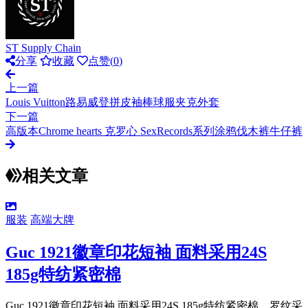
ST Supply Chain
分享
收藏
点赞(
0
)
上一篇
Louis Vuitton路易威登拼皮袖棒球服夹克外套
下一篇
高版本Chrome hearts 克罗心 SexRecords系列涂鸦伐木裤牛仔裤
相关文章
服装
高端大牌
Guc 1921徽章印花短袖 面料采用24S
185g特纺紧密棉
Guc 1921徽章印花短袖 面料采用24S 185g特纺紧密棉，罗纹采