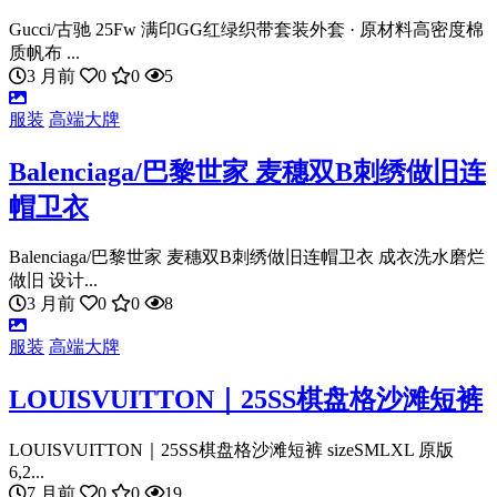
Gucci/古驰 25Fw 满印GG红绿织带套装外套 · 原材料高密度棉
质帆布 ...
3 月前
0
0
5
服装
高端大牌
Balenciaga/巴黎世家 麦穗双B刺绣做旧连
帽卫衣
Balenciaga/巴黎世家 麦穗双B刺绣做旧连帽卫衣 成衣洗水磨烂
做旧 设计...
3 月前
0
0
8
服装
高端大牌
LOUISVUITTON｜25SS棋盘格沙滩短裤
LOUISVUITTON｜25SS棋盘格沙滩短裤 sizeSMLXL 原版
6,2...
7 月前
0
0
19