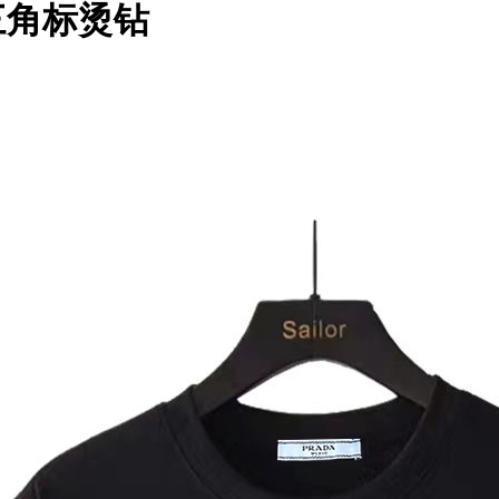
三角标烫钻