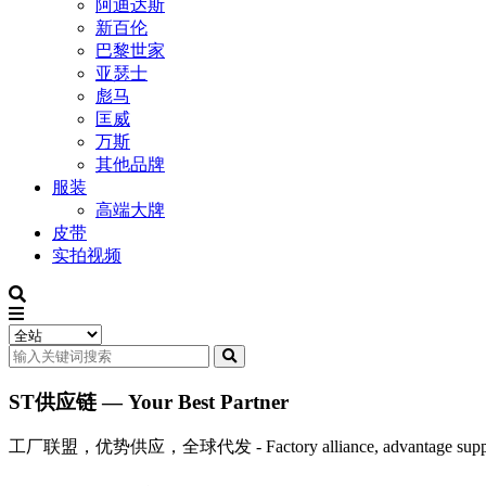
阿迪达斯
新百伦
巴黎世家
亚瑟士
彪马
匡威
万斯
其他品牌
服装
高端大牌
皮带
实拍视频
ST供应链 — Your Best Partner
工厂联盟，优势供应，全球代发 - Factory alliance, advantage supply, 