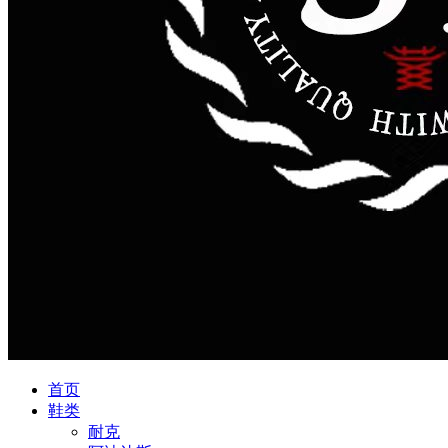
首页
鞋类
耐克