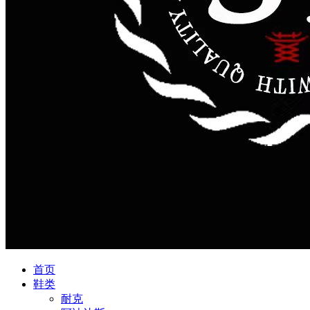
首页
鞋类
耐克