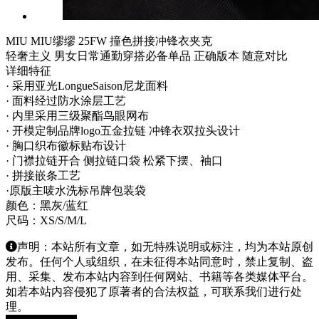
MIU MIU缪缪 25FW 撞色拼接冲锋衣夹克
轻奢主义 男女日常通勤穿搭必备单品 正确版本 随意对比
详细特征
· 采用亚光LongueSaison尼龙面料
· 面料经过防水涂层工艺
· 内里采用三级聚酯鸟眼网布
· 开模定制品牌logo五金拉链 冲锋衣双拉头设计
· 胸口织布徽标贴布设计
· 门襟拉链开合 侧拉链口袋 松紧下摆、袖口
· 拼接嵌条工艺
·原版主唛水洗标吊牌包装袋
颜色：黑灰/蓝红
尺码：XS/S/M/L
声明：本站所有文章，如无特殊说明或标注，均为本站原创
发布。任何个人或组织，在未征得本站同意时，禁止复制、盗
用、采集、发布本站内容到任何网站、书籍等各类媒体平台。
如若本站内容侵犯了原著者的合法权益，可联系我们进行处
理。