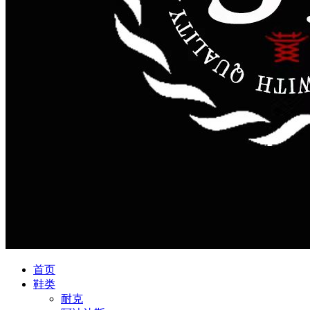
首页
鞋类
耐克