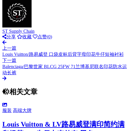
ST Supply Chain
分享
收藏
点赞(
0
)
上一篇
Louis Vuitton/路易威登 口袋皮标后背字母印花牛仔短袖衬衫
下一篇
Balenciaga/巴黎世家 BLCG 25FW 71兰博基尼联名印花防水运
动长裤
相关文章
服装
高端大牌
Louis Vuitton & LV路易威登满印简约满