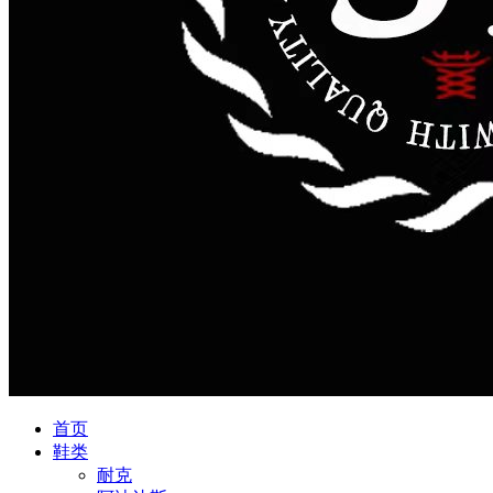
首页
鞋类
耐克