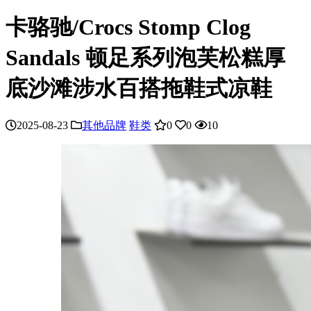
卡骆驰/Crocs Stomp Clog
Sandals 顿足系列泡芙松糕厚
底沙滩涉水百搭拖鞋式凉鞋
2025-08-23
其他品牌
鞋类
0
0
10