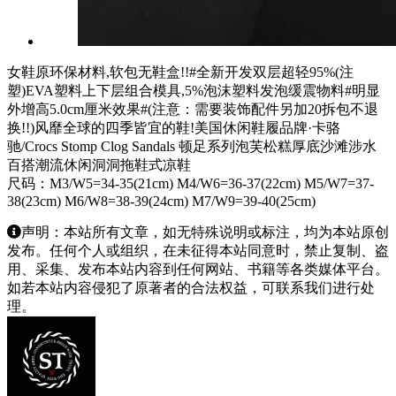
女鞋原环保材料,软包无鞋盒!!#全新开发双层超轻95%(注
塑)EVA塑料上下层组合模具,5%泡沫塑料发泡缓震物料#明显
外增高5.0cm厘米效果#(注意：需要装饰配件另加20拆包不退
换!!)风靡全球的四季皆宜的鞋!美国休闲鞋履品牌·卡骆
驰/Crocs Stomp Clog Sandals 顿足系列泡芙松糕厚底沙滩涉水
百搭潮流休闲洞洞拖鞋式凉鞋
尺码：M3/W5=34-35(21cm) M4/W6=36-37(22cm) M5/W7=37-
38(23cm) M6/W8=38-39(24cm) M7/W9=39-40(25cm)
声明：本站所有文章，如无特殊说明或标注，均为本站原创
发布。任何个人或组织，在未征得本站同意时，禁止复制、盗
用、采集、发布本站内容到任何网站、书籍等各类媒体平台。
如若本站内容侵犯了原著者的合法权益，可联系我们进行处
理。