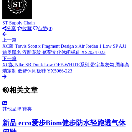
ST Supply Chain
分享
收藏
点赞(
0
)
上一篇
XC版 Travis Scott x Fragment Design x Air Jordan 1 Low SP AJ1
迪奥联名 浮雕花纹 低帮文化休闲板鞋 XS2024-023
下一篇
XC版 Nike SB Dunk Low OFF-WHITE系列 带字幕灰勾 周年高
端定制 低帮休闲板鞋 YX5066-223
相关文章
其他品牌
鞋类
新品 ecco爱步Biom健步防水轻跑透气休