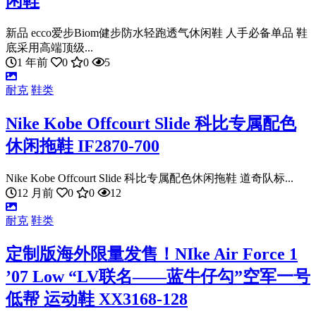
闲鞋
新品 ecco爱步Biom健步防水轻跑透气休闲鞋 人手必备单品 鞋
底采用高端顶级...
1 年前
0
0
5
耐克
鞋类
Nike Kobe Offcourt Slide 科比专属配色
休闲拖鞋 IF2870-700
Nike Kobe Offcourt Slide 科比专属配色休闲拖鞋 道奇队标...
12 月前
0
0
12
耐克
鞋类
定制版海外限量发售！NIke Air Force 1
’07 Low “LV联名——蓝牛仔勾”空军一号
低帮 运动鞋 XX3168-128