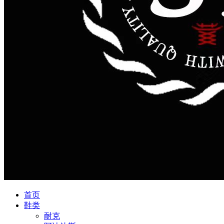
首页
鞋类
耐克