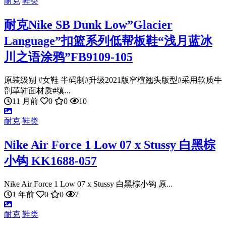
耐克
鞋类
耐克Nike SB Dunk Low”Glacier
Language”扣篮系列低帮板鞋“浅月蓝冰
川之语涂鸦”FB9109-105
原装级别 #女鞋 半码制#升级2021版窄楦翘头版型#采用软质牛
剖革鞋面材质#缜...
11 月前
0
0
10
耐克
鞋类
Nike Air Force 1 Low 07 x Stussy 白黑棕
小钩 KK1688-057
Nike Air Force 1 Low 07 x Stussy 白黑棕小钩 原...
1 年前
0
0
7
耐克
鞋类