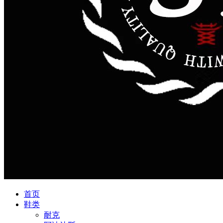
首页
鞋类
耐克