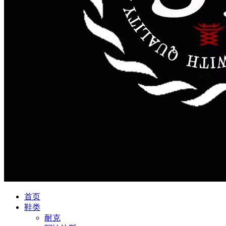
首页
鞋类
耐克