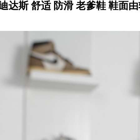
GE 阿迪达斯 舒适 防滑 老爹鞋 鞋