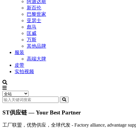
阿迪达斯
新百伦
巴黎世家
亚瑟士
彪马
匡威
万斯
其他品牌
服装
高端大牌
皮带
实拍视频
ST供应链 — Your Best Partner
工厂联盟，优势供应，全球代发 - Factory alliance, advantage supply, 