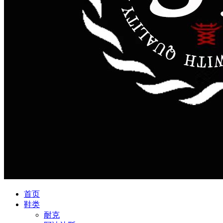
首页
鞋类
耐克