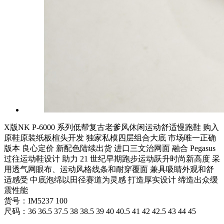
X版NK P-6000 系列低帮复古老爹风休闲运动舒适慢跑鞋 购入
原鞋原装纸板楦头开发 独家私模四层组合大底 市场唯一正确
版本 良心定价 新配色陆续出货 进口三文治网面 融合 Pegasus
过往运动鞋设计 助力 21 世纪早期跑步运动跃升时尚新高度 采
用透气网眼布、运动风格线条和耐穿覆面 兼具吸睛外观和舒
适感受 中底泡绵以田径赛道为灵感 打造厚实设计 缔造出众缓
震性能
货号：IM5237 100
尺码：36 36.5 37.5 38 38.5 39 40 40.5 41 42 42.5 43 44 45