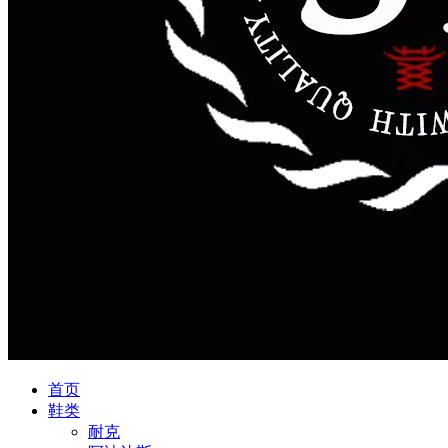
首页
鞋类
耐克