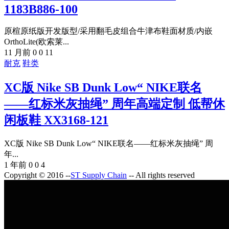
1183B886-100
原楦原纸版开发版型/采用翻毛皮组合牛津布鞋面材质/内嵌
OrthoLite(欧索莱...
11 月前
0
0
11
耐克
鞋类
XC版 Nike SB Dunk Low“ NIKE联名
——红标米灰抽绳” 周年高端定制 低帮休
闲板鞋 XX3168-121
XC版 Nike SB Dunk Low“ NIKE联名——红标米灰抽绳” 周
年...
1 年前
0
0
4
Copyright © 2016 --
ST Supply Chain
-- All rights reserved