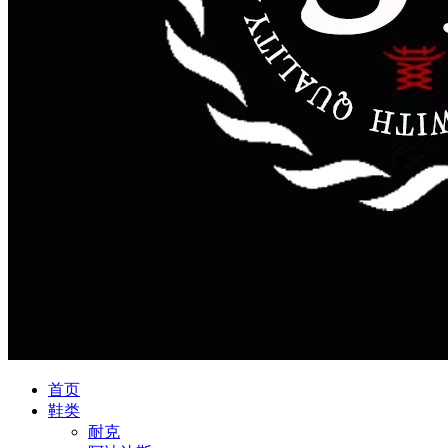
首页
鞋类
耐克