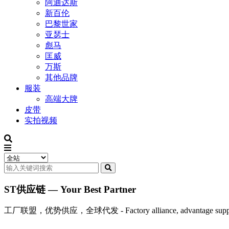
阿迪达斯
新百伦
巴黎世家
亚瑟士
彪马
匡威
万斯
其他品牌
服装
高端大牌
皮带
实拍视频
ST供应链 — Your Best Partner
工厂联盟，优势供应，全球代发 - Factory alliance, advantage supply, 