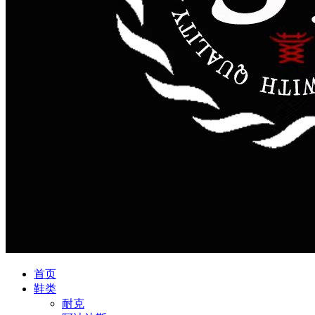
首页
鞋类
耐克