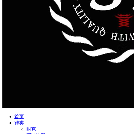
首页
鞋类
耐克