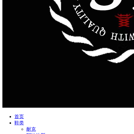
首页
鞋类
耐克