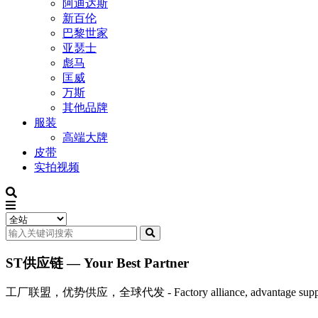
阿迪达斯
新百伦
巴黎世家
亚瑟士
彪马
匡威
万斯
其他品牌
服装
高端大牌
皮带
实拍视频
ST供应链 — Your Best Partner
工厂联盟，优势供应，全球代发 - Factory alliance, advantage supply, 