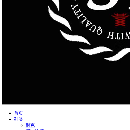
首页
鞋类
耐克