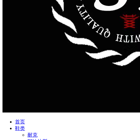
首页
鞋类
耐克