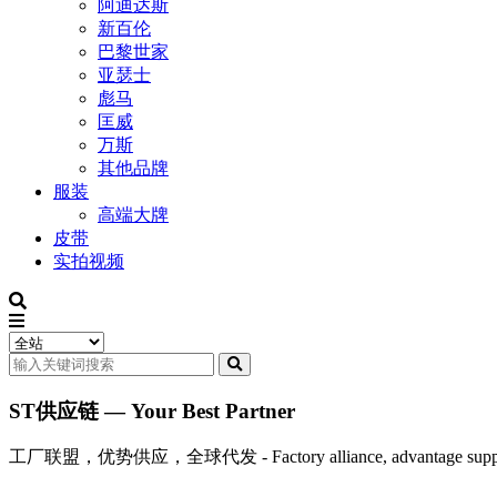
阿迪达斯
新百伦
巴黎世家
亚瑟士
彪马
匡威
万斯
其他品牌
服装
高端大牌
皮带
实拍视频
ST供应链 — Your Best Partner
工厂联盟，优势供应，全球代发 - Factory alliance, advantage supply, 