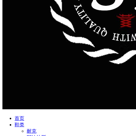
首页
鞋类
耐克