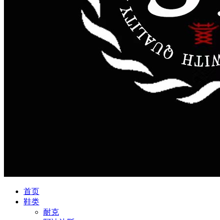
首页
鞋类
耐克