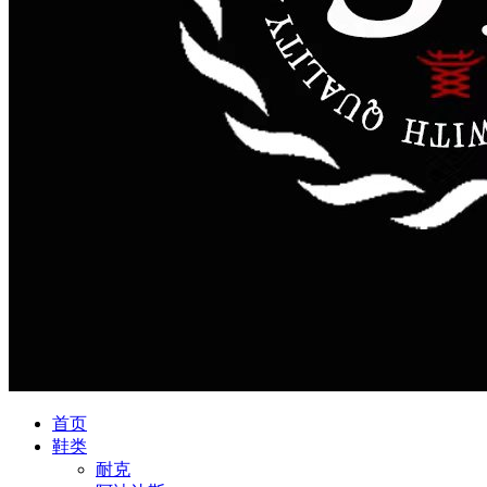
首页
鞋类
耐克