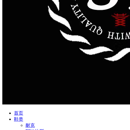
首页
鞋类
耐克