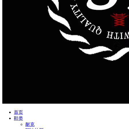
首页
鞋类
耐克