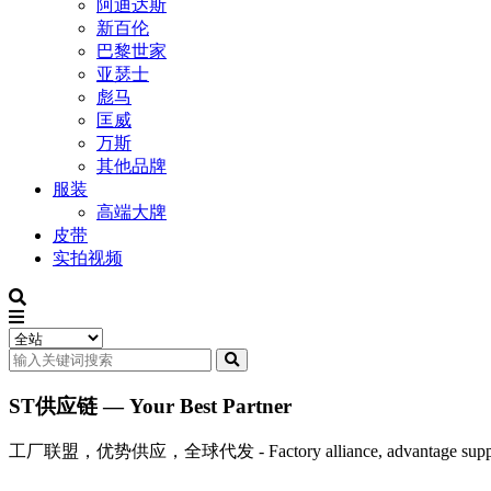
阿迪达斯
新百伦
巴黎世家
亚瑟士
彪马
匡威
万斯
其他品牌
服装
高端大牌
皮带
实拍视频
ST供应链 — Your Best Partner
工厂联盟，优势供应，全球代发 - Factory alliance, advantage supply, 