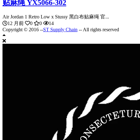
贴麻绳 YX5066-302
Air Jordan 1 Retro Low x Stussy 黑白布贴麻绳 官...
12 月前
0
0
14
Copyright © 2016 --
ST Supply Chain
-- All rights reserved