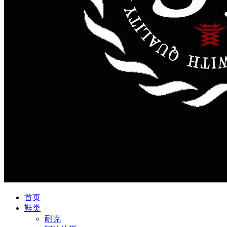
首页
鞋类
耐克