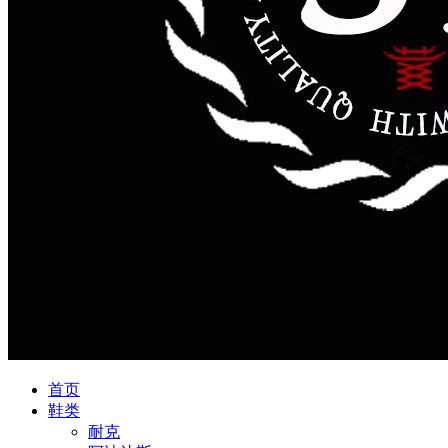
首页
鞋类
耐克