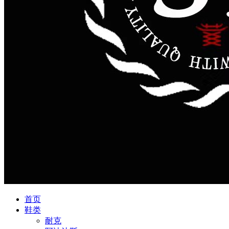
首页
鞋类
耐克