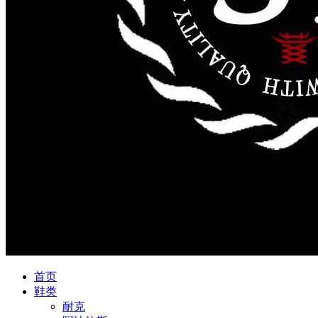
首页
鞋类
耐克