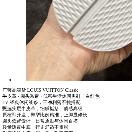
广奢高端货 LOUIS VUITTON Classic
牛皮革 · 圆头系带 · 低帮生活休闲男鞋｜白红色
LV 经典休闲线条，干净利落不挑搭配
甄选头层牛皮革，细腻挺括、质感高级
原楦型开发，鞋型比例精准，上脚显修长
圆头低帮设计，日常通勤与休闲百搭
轻量缓震中底，行走舒适不累脚