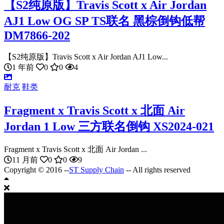
【S2纯原版】Travis Scott x Air Jordan
AJ1 Low OG SP TS联名 黑棕倒钩低帮
DM7866-202
【S2纯原版】Travis Scott x Air Jordan AJ1 Low...
1 年前
0
0
4
耐克
鞋类
Fragment x Travis Scott x 北面 Air
Jordan 1 Low 三方联名倒钩 XS2024-021
Fragment x Travis Scott x 北面 Air Jordan ...
11 月前
0
0
9
Copyright © 2016 --
ST Supply Chain
-- All rights reserved