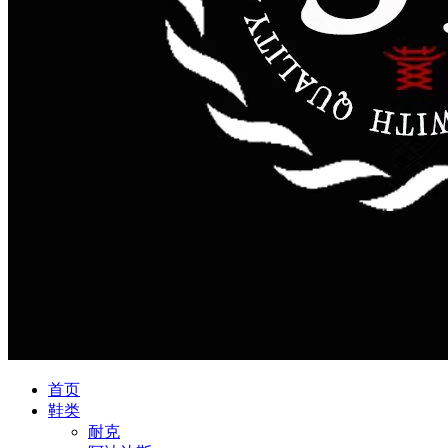
首页
鞋类
耐克