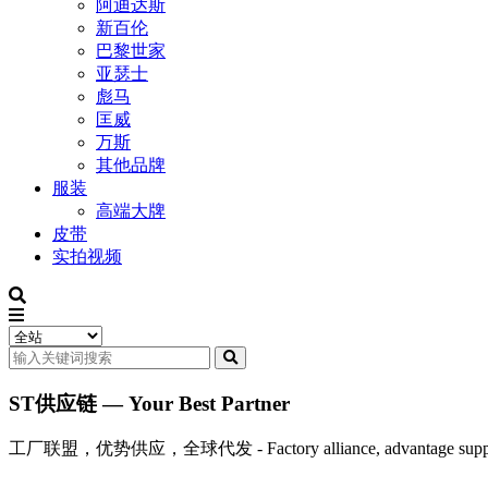
阿迪达斯
新百伦
巴黎世家
亚瑟士
彪马
匡威
万斯
其他品牌
服装
高端大牌
皮带
实拍视频
ST供应链 — Your Best Partner
工厂联盟，优势供应，全球代发 - Factory alliance, advantage supply, 