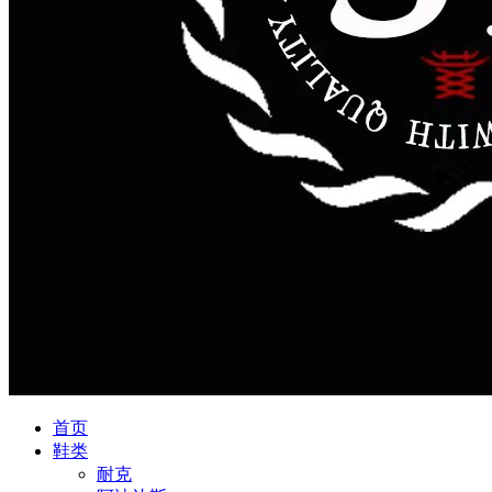
首页
鞋类
耐克