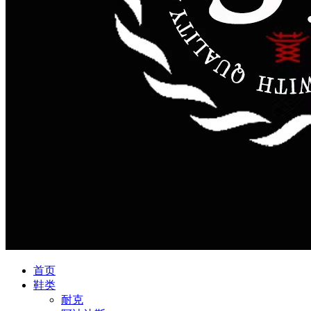
首页
鞋类
耐克