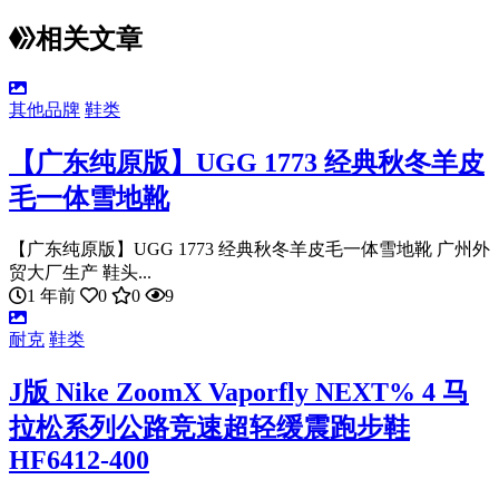
相关文章
其他品牌
鞋类
【广东纯原版】UGG 1773 经典秋冬羊皮
毛一体雪地靴
【广东纯原版】UGG 1773 经典秋冬羊皮毛一体雪地靴 广州外
贸大厂生产 鞋头...
1 年前
0
0
9
耐克
鞋类
J版 Nike ZoomX Vaporfly NEXT% 4 马
拉松系列公路竞速超轻缓震跑步鞋
HF6412-400