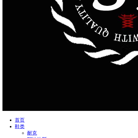
首页
鞋类
耐克