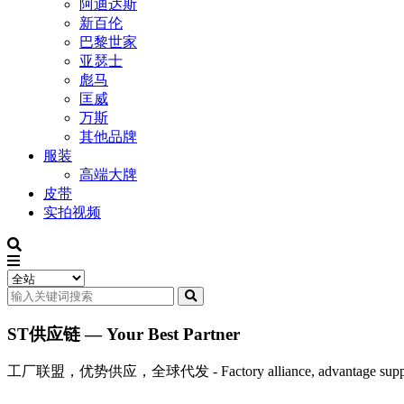
阿迪达斯
新百伦
巴黎世家
亚瑟士
彪马
匡威
万斯
其他品牌
服装
高端大牌
皮带
实拍视频
ST供应链 — Your Best Partner
工厂联盟，优势供应，全球代发 - Factory alliance, advantage supply, 