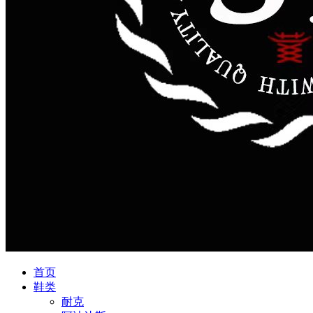
首页
鞋类
耐克