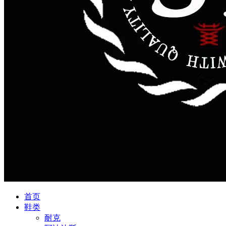
首页
鞋类
耐克