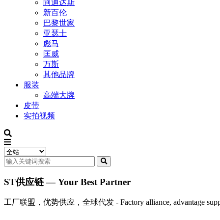
阿迪达斯
新百伦
巴黎世家
亚瑟士
彪马
匡威
万斯
其他品牌
服装
高端大牌
皮带
实拍视频
ST供应链 — Your Best Partner
工厂联盟，优势供应，全球代发 - Factory alliance, advantage supply, 