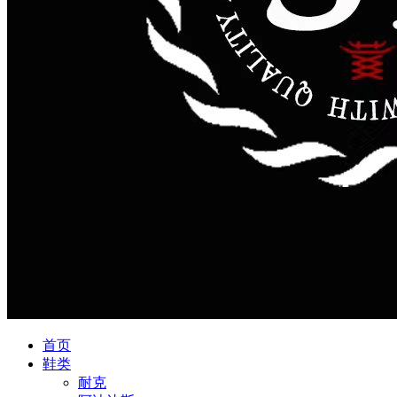
首页
鞋类
耐克