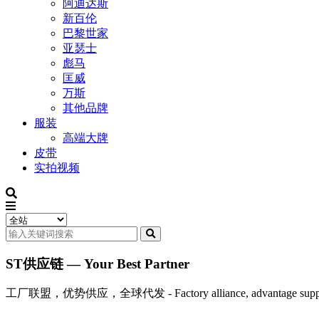
阿迪达斯
新百伦
巴黎世家
亚瑟士
彪马
匡威
万斯
其他品牌
服装
高端大牌
皮带
实拍视频
ST供应链 — Your Best Partner
工厂联盟，优势供应，全球代发 - Factory alliance, advantage supply, 