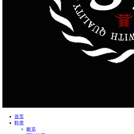
首页
鞋类
耐克