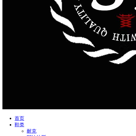
首页
鞋类
耐克