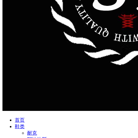
首页
鞋类
耐克