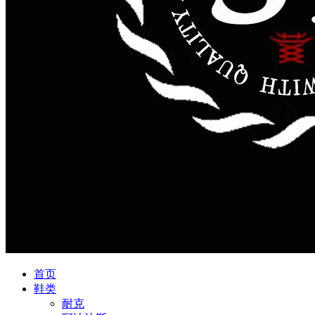
首页
鞋类
耐克