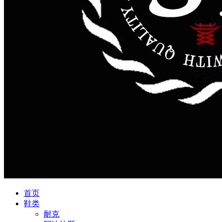
首页
鞋类
耐克