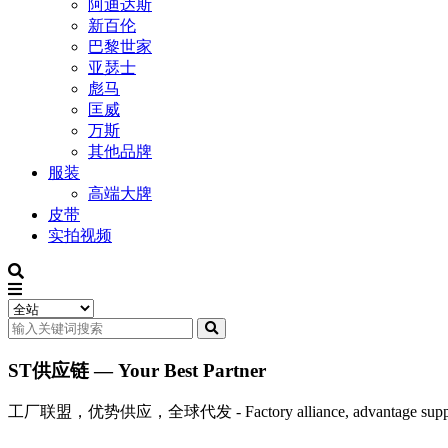
阿迪达斯
新百伦
巴黎世家
亚瑟士
彪马
匡威
万斯
其他品牌
服装
高端大牌
皮带
实拍视频
ST供应链 — Your Best Partner
工厂联盟，优势供应，全球代发 - Factory alliance, advantage supply, 