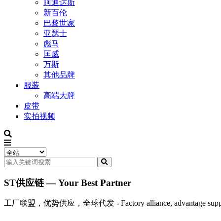
阿迪达斯
新百伦
巴黎世家
亚瑟士
彪马
匡威
万斯
其他品牌
服装
高端大牌
皮带
实拍视频
ST供应链 — Your Best Partner
工厂联盟，优势供应，全球代发 - Factory alliance, advantage supply, 