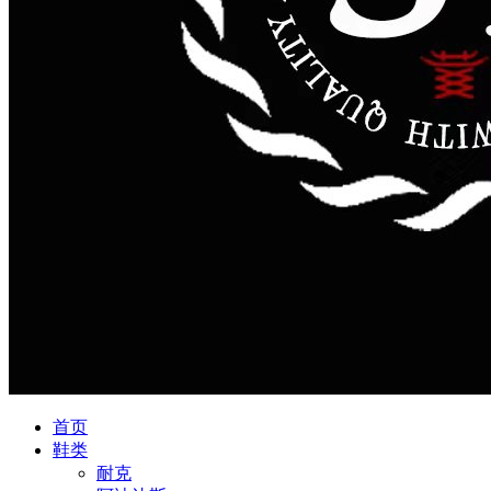
首页
鞋类
耐克