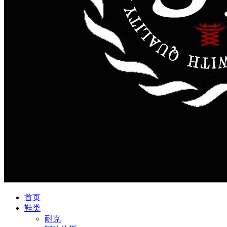
首页
鞋类
耐克