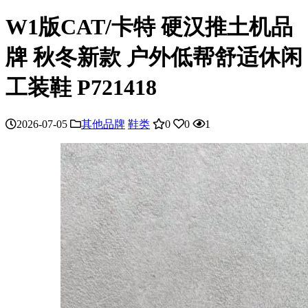
W1版CAT/卡特 硬汉推土机品
牌 秋冬新款 户外低帮舒适休闲
工装鞋 P721418
2026-07-05
其他品牌
鞋类
0
0
1