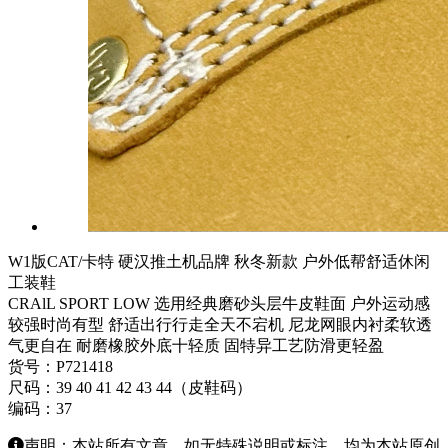
W1版CAT/卡特 硬汉推土机品牌 秋冬新款 户外低帮舒适休闲
工装鞋
CRAlL SPORT LOW 选用经典磨砂头层牛皮鞋面 户外运动感
较强时尚有型 舒适出行行走全天不宕机 尼龙网眼内衬柔软透
气更自在 耐磨橡胶外底十轻质 固特异工艺防滑更轻盈
货号：P721418
尺码：39 40 41 42 43 44（皮鞋码）
编码：37
声明：本站所有文章，如无特殊说明或标注，均为本站原创