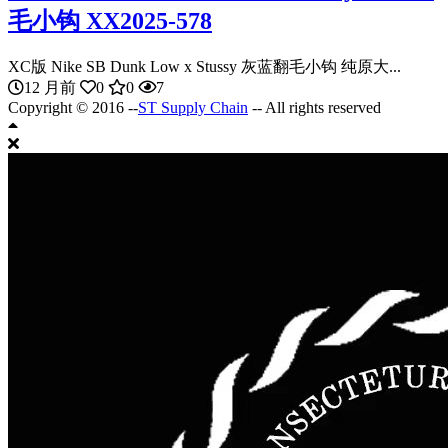
毛小钩 XX2025-578
XC版 Nike SB Dunk Low x Stussy 灰蓝翻毛小钩 纯原大...
12 月前
0
0
7
Copyright © 2016 --
ST Supply Chain
-- All rights reserved