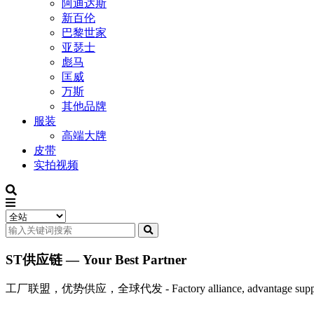
阿迪达斯
新百伦
巴黎世家
亚瑟士
彪马
匡威
万斯
其他品牌
服装
高端大牌
皮带
实拍视频
ST供应链 — Your Best Partner
工厂联盟，优势供应，全球代发 - Factory alliance, advantage supply, 