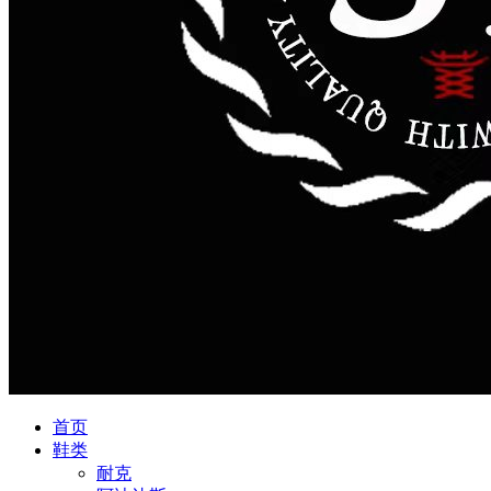
首页
鞋类
耐克