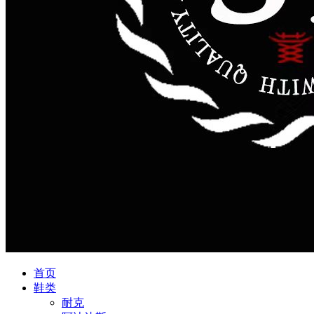
首页
鞋类
耐克