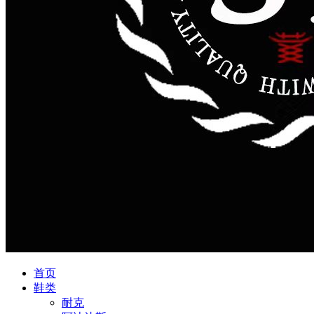
首页
鞋类
耐克