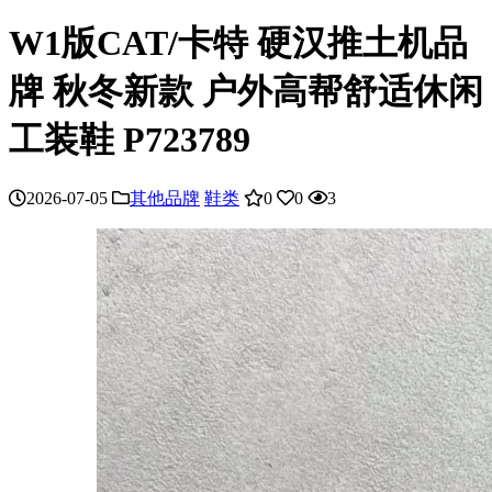
W1版CAT/卡特 硬汉推土机品
牌 秋冬新款 户外高帮舒适休闲
工装鞋 P723789
2026-07-05
其他品牌
鞋类
0
0
3