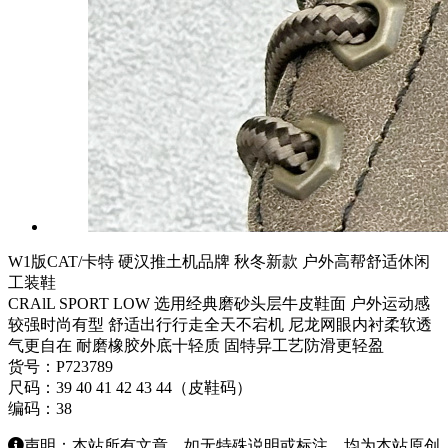
W1版CAT/卡特 硬汉推土机品牌 秋冬新款 户外高帮舒适休闲
工装鞋
CRAlL SPORT LOW 选用经典磨砂头层牛皮鞋面 户外运动感
较强时尚有型 舒适出行行走全天不宕机 尼龙网眼内衬柔软透
气更自在 耐磨橡胶外底十轻质 固特异工艺防滑更轻盈
货号：P723789
尺码：39 40 41 42 43 44（皮鞋码）
编码：38
声明：本站所有文章，如无特殊说明或标注，均为本站原创