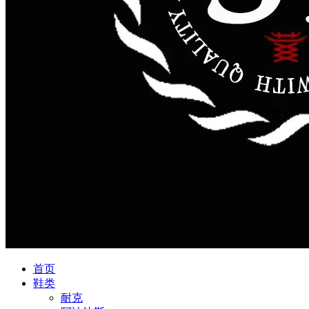
首页
鞋类
耐克