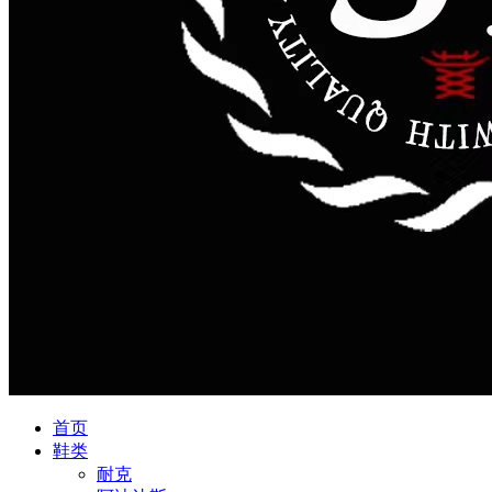
首页
鞋类
耐克