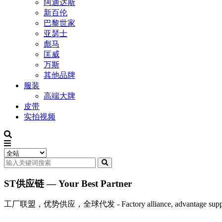
阿迪达斯
新百伦
巴黎世家
亚瑟士
彪马
匡威
万斯
其他品牌
服装
高端大牌
皮带
实拍视频
ST供应链 — Your Best Partner
工厂联盟，优势供应，全球代发 - Factory alliance, advantage supply, 