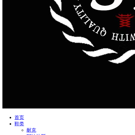
首页
鞋类
耐克