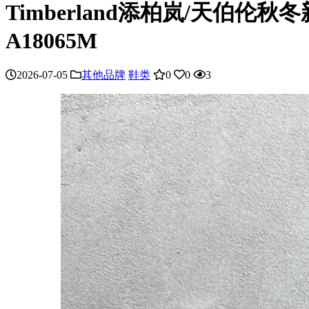
Timberland添柏岚/天
A18065M
2026-07-05
其他品牌
鞋类
0
0
3