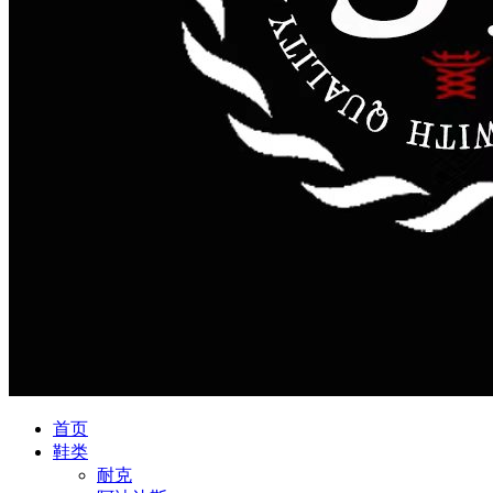
首页
鞋类
耐克