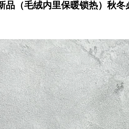
伯伦秋冬新品（毛绒内里保暖锁热）