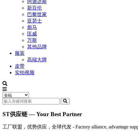
阿迪达斯
新百伦
巴黎世家
亚瑟士
彪马
匡威
万斯
其他品牌
服装
高端大牌
皮带
实拍视频
ST供应链 — Your Best Partner
工厂联盟，优势供应，全球代发 - Factory alliance, advantage supply, 