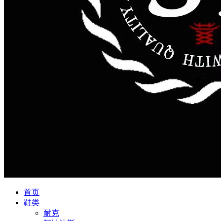
首页
鞋类
耐克